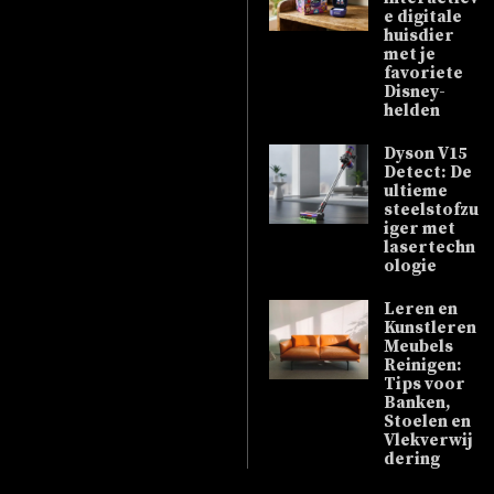
e digitale
huisdier
met je
favoriete
Disney-
helden
Dyson V15
Detect: De
ultieme
steelstofzu
iger met
lasertechn
ologie
Leren en
Kunstleren
Meubels
Reinigen:
Tips voor
Banken,
Stoelen en
Vlekverwij
dering