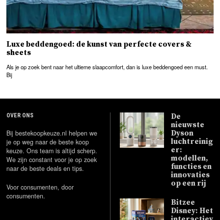
Luxe beddengoed: de kunst van perfecte covers &
sheets
Als je op zoek bent naar het ultieme slaapcomfort, dan is luxe beddengoed een must.
Bij
OVER ONS
De
nieuwste
Bij bestekoopkeuze.nl helpen we
Dyson
luchtreinig
je op weg naar de beste koop
er:
keuze. Ons team is altijd scherp.
modellen,
We zijn constant voor je op zoek
functies en
naar de beste deals en tips.
innovaties
op een rij
Voor consumenten, door
consumenten.
Bitzee
Disney: Het
interactiev