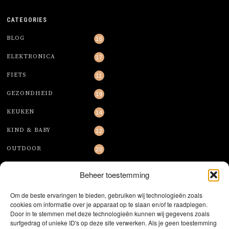
CATEGORIES
BLOG
15
ELEKTRONICA
17
FIETS
11
GEZONDHEID
19
KEUKEN
14
KIND & BABY
12
OUTDOOR
20
TAFELEN
6
Beheer toestemming
TUIN
12
Om de beste ervaringen te bieden, gebruiken wij technologieën zoals
WONEN
cookies om informatie over je apparaat op te slaan en/of te raadplegen.
27
Door in te stemmen met deze technologieën kunnen wij gegevens zoals
surfgedrag of unieke ID's op deze site verwerken. Als je geen toestemming