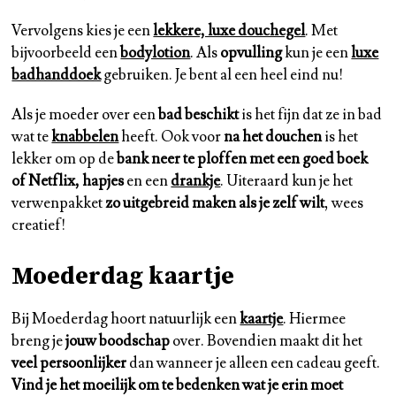
Vervolgens kies je een
lekkere, luxe douchegel
. Met
bijvoorbeeld een
bodylotion
. Als
opvulling
kun je een
luxe
badhanddoek
gebruiken. Je bent al een heel eind nu!
Als je moeder over een
bad beschikt
is het fijn dat ze in bad
wat te
knabbelen
heeft. Ook voor
na het douchen
is het
lekker om op de
bank neer te ploffen met een goed boek
of Netflix, hapjes
en een
drankje
. Uiteraard kun je het
verwenpakket
zo uitgebreid maken als je zelf wilt
, wees
creatief!
Moederdag kaartje
Bij Moederdag hoort natuurlijk een
kaartje
. Hiermee
breng je
jouw boodschap
over. Bovendien maakt dit het
veel persoonlijker
dan wanneer je alleen een cadeau geeft.
Vind je het moeilijk om te bedenken wat je erin moet