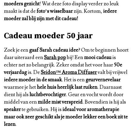
moeders gezicht
! Wat deze foto display verder zo leuk
maakt is dat de
foto’s wisselbaar
zijn. Kortom,
iedere
moeder zal blij zijn met dit cadeau!
Cadeau moeder 50 jaar
Zoek je een
gaaf Sarah cadeau idee
? Om te beginnen hoort
daar uiteraard een
Sarah pop
bij! Een
mooi cadeau
is
echter net zo belangrijk. Zeker omdat het voor haar
50e
verjaardag
is. De
Seidon™ Aroma Diffuser
valt bij vrijwel
iedere moeder in de smaak
. Het is een
geurvernevelaar
waarmee je het
hele huis heerlijk laat ruiken
. Daarnaast
dient hij als
luchtbevochtiger
. Geur en vocht wordt door
middel van een
milde mist verspreid
. Bovendien is hij als
speaker
te gebruiken. Hij is
ideaal voor aromatherapie
maar ook zeer geschikt als je moeder lekker een boek zit te
lezen
.