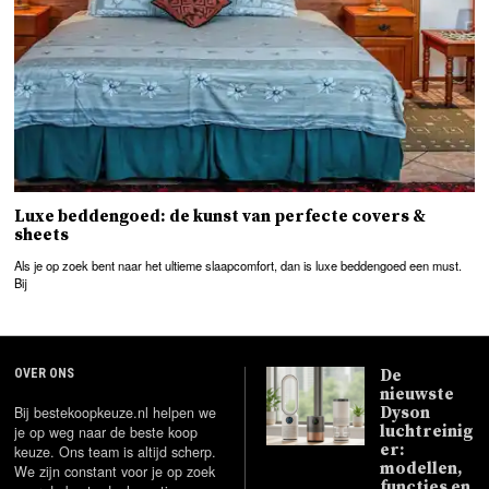
Luxe beddengoed: de kunst van perfecte covers &
sheets
Als je op zoek bent naar het ultieme slaapcomfort, dan is luxe beddengoed een must.
Bij
OVER ONS
De
nieuwste
Bij bestekoopkeuze.nl helpen we
Dyson
luchtreinig
je op weg naar de beste koop
er:
keuze. Ons team is altijd scherp.
modellen,
We zijn constant voor je op zoek
functies en