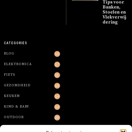
Tips voor
Banken,
Stoelen en
Vlekverwij
dering
CATEGORIES
BLOG
15
ELEKTRONICA
17
FIETS
11
GEZONDHEID
19
KEUKEN
14
KIND & BABY
12
OUTDOOR
20
TAFELEN
6