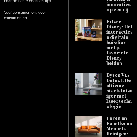
naar de beste deals en tips.
innovaties
op een rij
Voor consumenten, door
consumenten.
Bitzee
Disney: Het
interactiev
e digitale
huisdier
met je
favoriete
Disney-
helden
Dyson V15
Detect: De
ultieme
steelstofzu
iger met
lasertechn
ologie
Leren en
Kunstleren
Meubels
Reinigen: