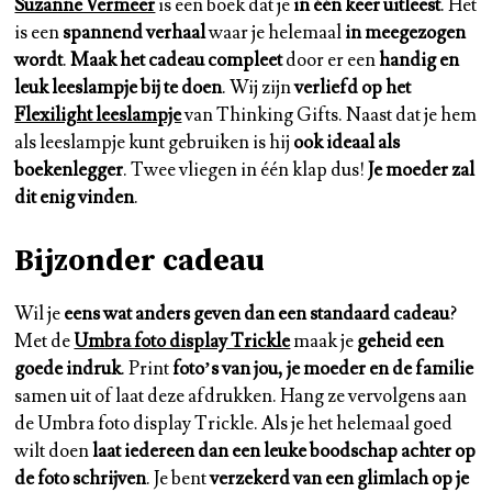
Suzanne Vermeer
is een boek dat je
in één keer uitleest
. Het
is een
spannend verhaal
waar je helemaal
in meegezogen
wordt
.
Maak het cadeau compleet
door er een
handig en
leuk leeslampje bij te doen
. Wij zijn
verliefd op het
Flexilight leeslampje
van Thinking Gifts. Naast dat je hem
als leeslampje kunt gebruiken is hij
ook ideaal als
boekenlegger
. Twee vliegen in één klap dus!
Je moeder zal
dit enig vinden
.
Bijzonder cadeau
Wil je
eens wat anders geven dan een standaard cadeau
?
Met de
Umbra foto display Trickle
maak je
geheid een
goede indruk
. Print
foto’s van jou, je moeder en de familie
samen uit of laat deze afdrukken. Hang ze vervolgens aan
de Umbra foto display Trickle. Als je het helemaal goed
wilt doen
laat iedereen dan een leuke boodschap achter op
de foto schrijven
. Je bent
verzekerd van een glimlach op je