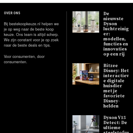
OVER ONS
De
nieuwste
Bij bestekoopkeuze.nl helpen we
Dyson
luchtreinig
je op weg naar de beste koop
er:
keuze. Ons team is altijd scherp.
modellen,
We zijn constant voor je op zoek
functies en
naar de beste deals en tips.
innovaties
op een rij
Voor consumenten, door
consumenten.
Bitzee
Disney: Het
interactiev
e digitale
huisdier
met je
favoriete
Disney-
helden
Dyson V15
Detect: De
ultieme
steelstofzu