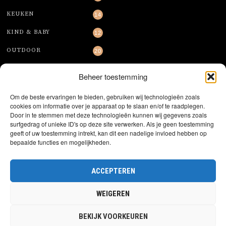
KEUKEN
14
KIND & BABY
12
OUTDOOR
20
TAFELEN
6
Beheer toestemming
TUIN
12
Om de beste ervaringen te bieden, gebruiken wij technologieën zoals
WONEN
cookies om informatie over je apparaat op te slaan en/of te raadplegen.
27
Door in te stemmen met deze technologieën kunnen wij gegevens zoals
surfgedrag of unieke ID's op deze site verwerken. Als je geen toestemming
geeft of uw toestemming intrekt, kan dit een nadelige invloed hebben op
bepaalde functies en mogelijkheden.
ACCEPTEREN
Copyright 2023. Bestekoopkeuze.nl. Alle Rechten voorbehouden.
Info@bestekoopkeuze.nl
WEIGEREN
HOME
BLOG
PRIVACY POLICY
COOKIEBELEID (EU)
BEKIJK VOORKEUREN