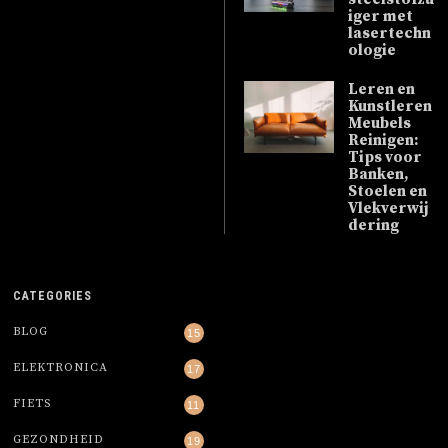
iger met
lasertechn
ologie
Leren en
Kunstleren
Meubels
Reinigen:
Tips voor
Banken,
Stoelen en
Vlekverwij
dering
CATEGORIES
BLOG
15
ELEKTRONICA
17
FIETS
11
GEZONDHEID
19