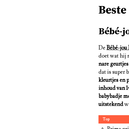
Beste
Bébé-j
De
Bébé-jou 
doet wat hij 
nare geurtje
dat is super 
kleurtjes en p
inhoud van 14
babybadje me
uitstekend
wa
Top
Prima pri