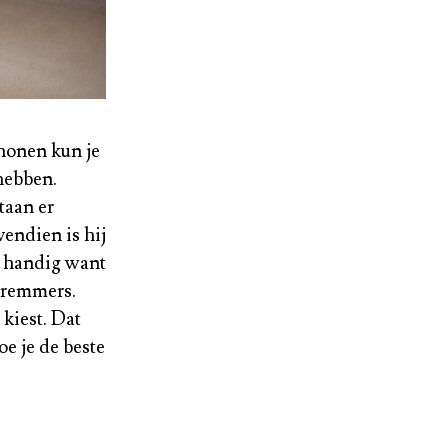
chonen kun je
 hebben.
taan er
vendien is hij
o handig want
peremmers.
 kiest. Dat
oe je de beste