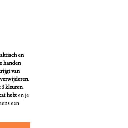
raktisch en
je handen
krijgt van
 verwijderen
.
t 3 kleuren
.
kat hebt
en je
eens een