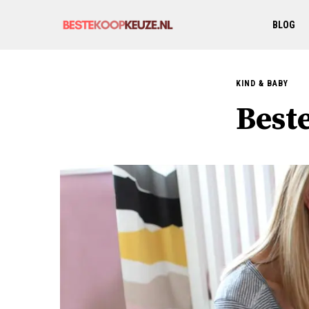
BLOG
KIND & BABY
Best