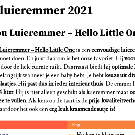
 luieremmer 2021
ou Luieremmer – Hello Little O
Luieremmer – Hello Little One
is een
eenvoudige luie
moet doen. En juist daarom is het onze favoriet. Hij
voor
s
door de hele ruimte ruikt. Daarnaast biedt hij
optimale
belangrijk wanneer je een baby hebt. Je hebt
keuze uit di
laatjes
. Hij
past dus in ieder interieur thuis
. De emmer h
 liter
. Hij is niet alleen geschikt als luieremmer maar
oo
e te vullen
. Als kers op de taart is de
prijs-kwaliteitver
ardoor het ook een
erg leuk kraamcadeautje is!
Flop
jsje
Hij kan te klein zijn