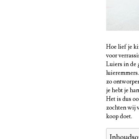
Hoe lief je k
voor verrassi
Luiers in de 
luieremmers. 
zo ontworpen
je hebt je ha
Het is dus oo
zochten wij v
koop doet.
Inhoudso