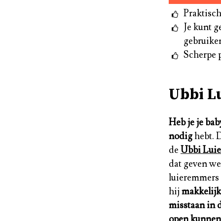
Praktisch
Je kunt 
gebruike
Scherpe p
Ubbi L
Heb je je ba
nodig
hebt. 
de
Ubbi Lui
dat geven we 
luieremmers 
hij
makkelijk
misstaan in 
open kunne