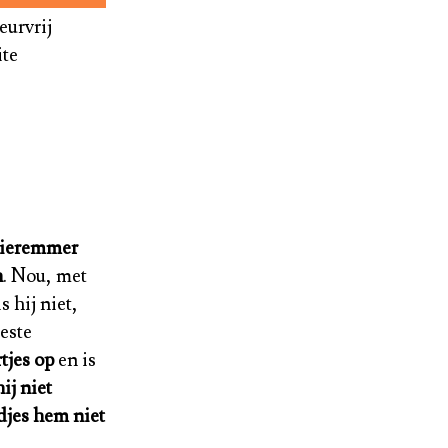
eurvrij
ite
uieremmer
n
. Nou, met
s hij niet,
este
tjes op
en is
ij niet
djes hem niet