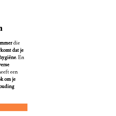
n
remmer
die
komt dat je
 hygiëne
. En
verse
eeft een
k om je
houding