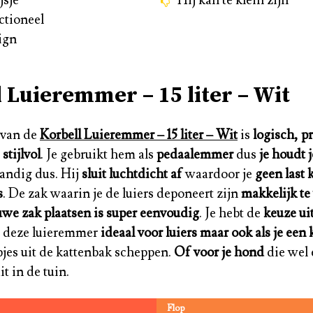
ctioneel
ign
 Luieremmer – 15 liter – Wit
 van de
Korbell Luieremmer – 15 liter – Wit
is
logisch, p
stijlvol
. Je gebruikt hem als
pedaalemmer
dus
je houdt 
andig dus. Hij
sluit luchtdicht af
waardoor je
geen last 
s
. De zak waarin je de luiers deponeert zijn
makkelijk te
uwe zak plaatsen is super eenvoudig
. Je hebt de
keuze ui
is deze luieremmer
ideaal voor luiers
maar ook als je een 
pjes uit de kattenbak scheppen.
Of voor je hond
die wel 
it in de tuin.
Flop