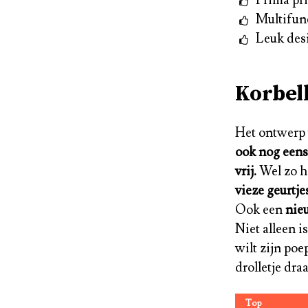
Multifun
Leuk des
Korbell
Het ontwerp
ook nog eens 
vrij.
Wel zo h
vieze geurtje
Ook een
nie
Niet alleen 
wilt zijn poe
drolletje draa
Top