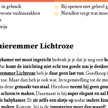
 in gebruik
Bij openen niet geheel g
gewone vuilniszakken
Navullen vergt wat moe
n
rijs
uieremmer Lichtroze
bykamer net mooi ingericht
bedenk je je dat je nog een
l
Dat
komt de inrichting niet echt ten goede zou je denke
eremmer Lichtroze
heb je
daar geen last van
. Goedkoop i
toe. Maar dan heb je ook wat. In tegenstelling tot de me
is deze
gemaakt van staal
. Hierdoor
neemt hij geen geur
 schoon te maken
. Daarnaast is hij
super elegant en zal h
de babykamer
. Er
zit zelfs een slotje op
zodat
oudere kin
n maken
. Kortom, hij is de
investering meer dan waard!