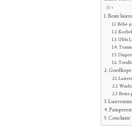
Beste luie
Bébé-jo
Korbell
Ubbi L
Tommee
Diaper
TotsBo
Goedkope 
Luiere
Wasbar
Beste 
Luieremmer
Pamperemme
Conclusie