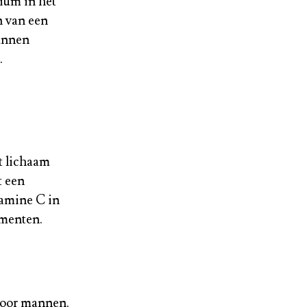
cium in het
n van een
unnen
.
t lichaam
t een
tamine C in
ementen.
 voor mannen.