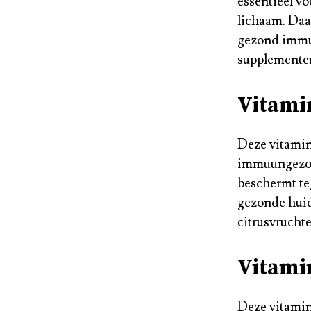
essentieel vo
lichaam. Daar
gezond immuu
supplementen 
Vitami
Deze vitamin
immuungezond
beschermt te
gezonde huid 
citrusvruchte
Vitami
Deze vitamin