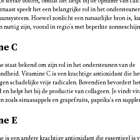
or sterke botten, omdat het helpt bij de opname van cal
naast speelt het een belangrijke rol in het ondersteune
nsysteem. Hoewel zonlicht een natuurlijke bron is, k
nuttig zijn, vooral in regio's met beperkte zonneschijn
ne C
e staat bekend om zijn rol in het ondersteunen van de
heid. Vitamine C is een krachtige antioxidant die he
gen schadelijke vrije radicalen. Bovendien bevordert he
en helpt het bij de productie van collageen. Je vindt vi
n zoals sinaasappels en grapefruits, paprika's en suppl
ne E
e is een andere krachtige antioxidant die essentieel is