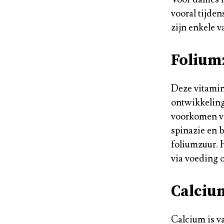
vooral tijde
zijn enkele v
Folium
Deze vitamin
ontwikkeling 
voorkomen va
spinazie en b
foliumzuur. 
via voeding 
Calciu
Calcium is va