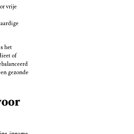
r vrije
taardige
s het
ieet of
ebalanceerd
 een gezonde
voor
mine-inname,