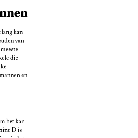
annen
elang kan
houden van
 meeste
kele die
eke
r mannen en
am het kan
mine D is