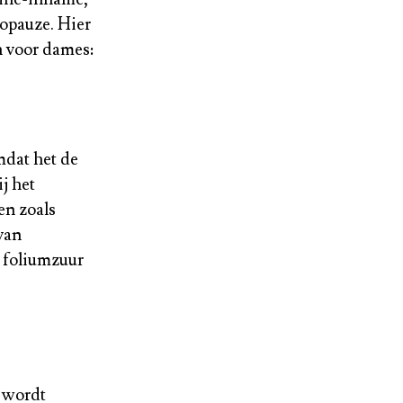
nopauze. Hier
n voor dames:
mdat het de
j het
en zoals
van
 foliumzuur
t wordt