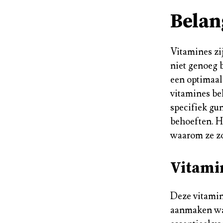
Belan
Vitamines zi
niet genoeg 
een optimaa
vitamines be
specifiek gu
behoeften. Hi
waarom ze zo 
Vitami
Deze vitamin
aanmaken wan