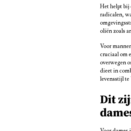
Het helpt bij
radicalen, w
omgevingsstr
oliën zoals 
Voor mannen 
cruciaal om 
overwegen om
dieet in com
levensstijl t
Dit z
dame
Voor dames i