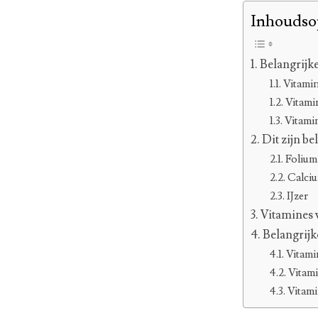
Inhoudso
Belangrijk
Vitami
Vitami
Vitami
Dit zijn b
Folium
Calci
IJzer
Vitamines 
Belangrijk
Vitami
Vitam
Vitam