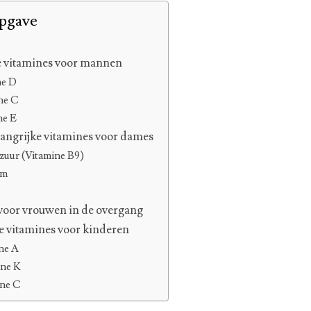
pgave
e vitamines voor mannen
ne D
ne C
ne E
elangrijke vitamines voor dames
zuur (Vitamine B9)
um
voor vrouwen in de overgang
e vitamines voor kinderen
ne A
ine K
ine C